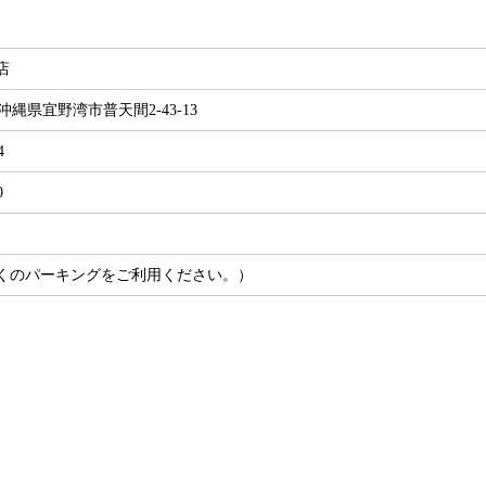
店
02 沖縄県宜野湾市普天間2-43-13
4
0
くのパーキングをご利用ください。）