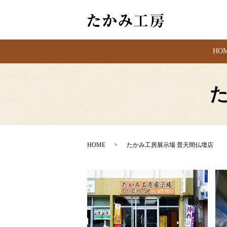
HO
HOME
たかみ工房展示場 普天間仏壇店